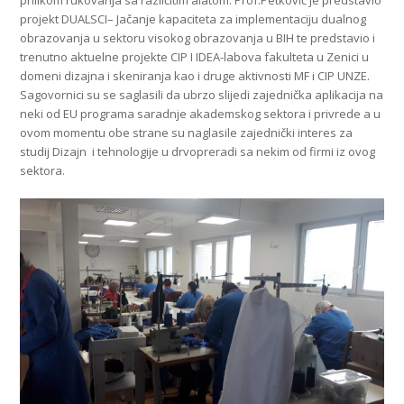
prilikom rukovanja sa različitim alatom. Prof.Petković je predstavio
projekt DUALSCI– Jačanje kapaciteta za implementaciju dualnog
obrazovanja u sektoru visokog obrazovanja u BIH te predstavio i
trenutno aktuelne projekte CIP I IDEA-labova fakulteta u Zenici u
domeni dizajna i skeniranja kao i druge aktivnosti MF i CIP UNZE.
Sagovornici su se saglasili da ubrzo slijedi zajednička aplikacija na
neki od EU programa saradnje akademskog sektora i privrede a u
ovom momentu obe strane su naglasile zajednički interes za
studij Dizajn i tehnologije u drvopreradi sa nekim od firmi iz ovog
sektora.