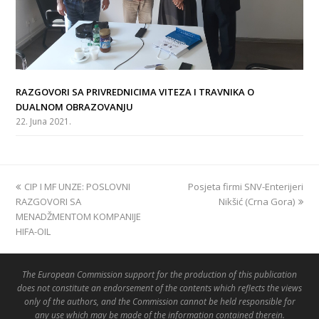
RAZGOVORI SA PRIVREDNICIMA VITEZA I TRAVNIKA O
DUALNOM OBRAZOVANJU
22. Juna 2021.
previous
CIP I MF UNZE: POSLOVNI
Posjeta firmi SNV-Enterijeri
next
RAZGOVORI SA
post:
post:
Nikšić (Crna Gora)
MENADŽMENTOM KOMPANIJE
HIFA-OIL
The European Commission support for the production of this publication
does not constitute an endorsement of the contents which reflects the views
only of the authors, and the Commission cannot be held responsible for
any use which may be made of the information contained therein.