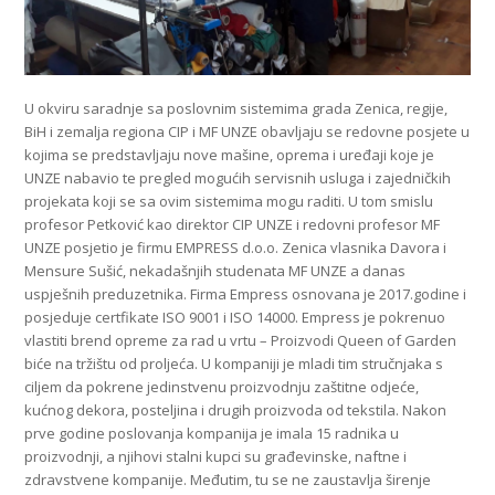
U okviru saradnje sa poslovnim sistemima grada Zenica, regije,
BiH i zemalja regiona CIP i MF UNZE obavljaju se redovne posjete u
kojima se predstavljaju nove mašine, oprema i uređaji koje je
UNZE nabavio te pregled mogućih servisnih usluga i zajedničkih
projekata koji se sa ovim sistemima mogu raditi. U tom smislu
profesor Petković kao direktor CIP UNZE i redovni profesor MF
UNZE posjetio je firmu EMPRESS d.o.o. Zenica vlasnika Davora i
Mensure Sušić, nekadašnjih studenata MF UNZE a danas
uspješnih preduzetnika. Firma Empress osnovana je 2017.godine i
posjeduje certfikate ISO 9001 i ISO 14000. Empress je pokrenuo
vlastiti brend opreme za rad u vrtu – Proizvodi Queen of Garden
biće na tržištu od proljeća. U kompaniji je mladi tim stručnjaka s
ciljem da pokrene jedinstvenu proizvodnju zaštitne odjeće,
kućnog dekora, posteljina i drugih proizvoda od tekstila. Nakon
prve godine poslovanja kompanija je imala 15 radnika u
proizvodnji, a njihovi stalni kupci su građevinske, naftne i
zdravstvene kompanije. Međutim, tu se ne zaustavlja širenje