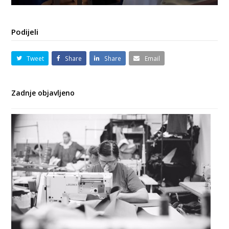
Podijeli
Tweet
Share
Share
Email
Zadnje objavljeno