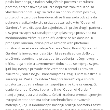
posla, kompanija je nakon zabilježenih pozitivnih rezultata u
početnoj fazi poslovanja odlučila napraviti zaokret i izaći sa
vlastitim brendom. Dugo se radilo na principu “lohn” poslova,
proizvodnje za druge brendove, ali se firma sada odvažila da
pokrene vlastitu kolekciju proizvoda za rad u vrtu “Queen of
Garden”. Preko dijasporske zajednice, ali i preko drugih partnera
u svijetu razvijeni su kanali prodaje i plasiranja proizvoda na
međunarodno tržište. “Queen of Garden” će biti dostupni u
prodajnim lancima, online preko različitih web platformi i
društvenih mreža – kazala je Mensura Sušić. Brend “Queen of
Garden” je inovativna ideja čijom bi se realizacijom došlo do
proširenja asortimana proizvoda, te uvođenja nečeg novog na
tržištu. Ideja kreće u savremenom dobu kada se mijenja svijest
ljudi koji nastoje provoditi više vremena u prirodi i zdravom
okruženju, radije nego u kancelarijama ili zagušljivim mjestima. U
saradnji sa USAID Projektom “Diaspora Invest” cilj je stvoriti
prostor za dodatna ulaganja i zapošljavanje koje će omogućiti
uspjeh brenda, Odjeća i oprema linije “Queen of Garden”
namijenjena je za vrt i baštu, te će biti izrađena prema najnovijim
evropskim standardima od viskotehnoloških i inovativnih
materijala, koji uz udobnost pri nošenju pružaju optimalnu zaštitu