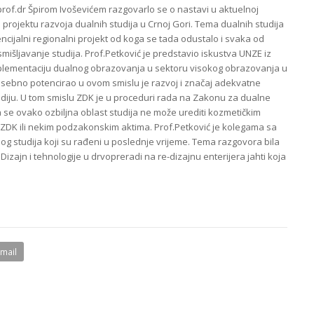
rof.dr Špirom Ivoševićem razgovarlo se o nastavi u aktuelnoj
u projektu razvoja dualnih studija u Crnoj Gori. Tema dualnih studija
encijalni regionalni projekt od koga se tada odustalo i svaka od
mišljavanje studija. Prof.Petković je predstavio iskustva UNZE iz
mplementaciju dualnog obrazovanja u sektoru visokog obrazovanja u
sebno potencirao u ovom smislu je razvoj i značaj adekvatne
tudiju. U tom smislu ZDK je u proceduri rada na Zakonu za dualne
a se ovako ozbiljna oblast studija ne može urediti kozmetičkim
K ili nekim podzakonskim aktima. Prof.Petković je kolegama sa
g studija koji su rađeni u poslednje vrijeme. Tema razgovora bila
Dizajn i tehnologije u drvopreradi na re-dizajnu enterijera jahti koja
.
Email