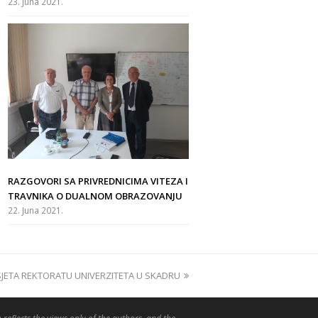
23. Juna 2021.
RAZGOVORI SA PRIVREDNICIMA VITEZA I
TRAVNIKA O DUALNOM OBRAZOVANJU
22. Juna 2021.
JETA REKTORATU UNIVERZITETA U SKADRU
xt
t: