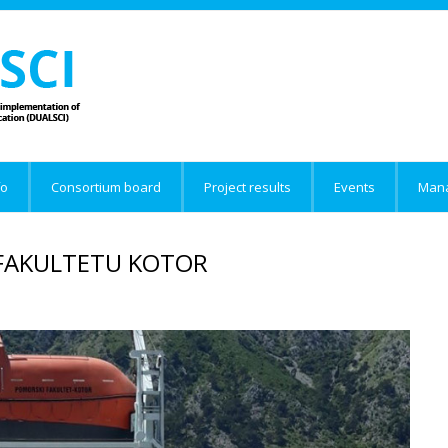
fo
Consortium board
Project results
Events
Man
FAKULTETU KOTOR