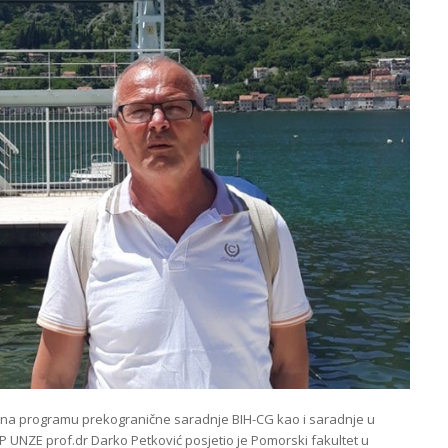
ti na programu prekogranične saradnje BIH-CG kao i saradnje u
IP UNZE prof.dr Darko Petković posjetio je Pomorski fakultet u