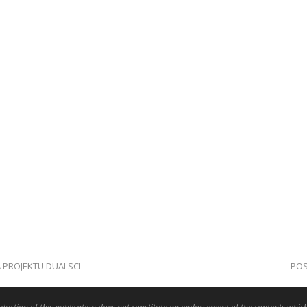
 PROJEKTU DUALSCI
POS
ne
pos