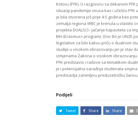
Kotoru (PFK). U razgovoru sa dekanom PFK p
situaciji pandemije virusa kao i učešću PFK 
je bila otvorena još prije 4-5 godina kao pot
zemalja regiona WBC je krenula u vlastito os
projekta DUALSCI– Jačanje kapaciteta za i
BIH (Erasmus+ program). Ono što je UNZE po
legislative za bilo kakvu priču o dualnom s
studije u visokom obrazovanju jer je stav d
izmjenama Zakona o visokom obrazovanju ZD
PFK predstavio i radove sa tematikom dualno
je i potencijalna saradnja studenata smjera 
predstavlja zanimljivu preduzetničku šansu
Podijeli
Tweet
Share
Share