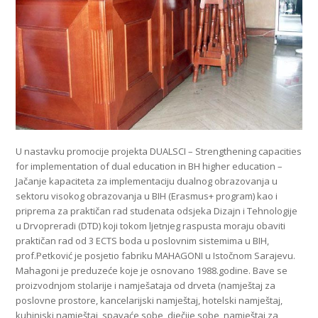
U nastavku promocije projekta DUALSCI – Strengthening capacities
for implementation of dual education in BH higher education –
Jačanje kapaciteta za implementaciju dualnog obrazovanja u
sektoru visokog obrazovanja u BIH (Erasmus+ program) kao i
priprema za praktičan rad studenata odsjeka Dizajn i Tehnologije
u Drvopreradi (DTD) koji tokom ljetnjeg raspusta moraju obaviti
praktičan rad od 3 ECTS boda u poslovnim sistemima u BIH,
prof.Petković je posjetio fabriku MAHAGONI u Istočnom Sarajevu.
Mahagoni je preduzeće koje je osnovano 1988.godine. Bave se
proizvodnjom stolarije i namješataja od drveta (namještaj za
poslovne prostore, kancelarijski namještaj, hotelski namještaj,
kuhinjski namještaj, spavaće sobe, dječije sobe, namještaj za