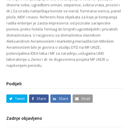
dnevne sobe, ugradbeni ormari, stepenice, sobna vrata, prozori i
dr.) Za izradu namještaja koriste se iveral, furnirana iverica, panel
ploče, MDF i masiv. Referenc lista objekata za koje je kompanija
radila enterijer je zaista impresivna: od poznate sarajevske
pivnice, preko hotela Termag do brojnih ugostiteljskih i privatnih
domaćinstava. U razgovoru sa domaćinima vlasnikom
Aleksandrom Avramovićem i marketing menadžerom Milošem
Avramovićem bilo je govora o studiju DTD na MF UNZE,
potencijalima IDEA-laba i MF za saradnju, uslugama LIND
laboratorije u Zenici i dr. te dogovorena posjeta MF UNZE u
najskorijem periodu.
Podijeli
Tweet
Share
Share
Email
Zadnje objavljeno