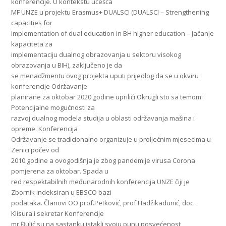
konferencije. U kontekstu učešća
MF UNZE u projektu Erasmus+ DUALSCI (DUALSCI – Strengthening
capacities for
implementation of dual education in BH higher education – Jačanje
kapaciteta za
implementaciju dualnog obrazovanja u sektoru visokog
obrazovanja u BIH), zaključeno je da
se menadžmentu ovog projekta uputi prijedlog da se u okviru
konferencije Održavanje
planirane za oktobar 2020.godine upriliči Okrugli sto sa temom:
Potencijalne mogućnosti za
razvoj dualnog modela studija u oblasti održavanja mašina i
opreme. Konferencija
Održavanje se tradicionalno organizuje u proljećnim mjesecima u
Zenici počev od
2010.godine a ovogodišnja je zbog pandemije virusa Corona
pomjerena za oktobar. Spada u
red respektabilnih međunarodnih konferencija UNZE čiji je
Zbornik indeksiran u EBSCO bazi
podataka. Članovi OO prof.Petković, prof.Hadžikadunić, doc.
Klisura i sekretar Konferencije
mr.Đulić su na sastanku istakli svoju punu posvećenost